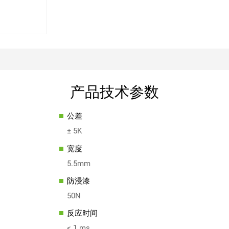
产品技术参数
公差
± 5K
宽度
5.5mm
防浸漆
50N
反应时间
< 1 ms