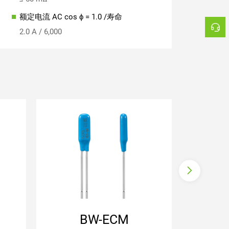
额定电流 AC cos ϕ = 1.0 /寿命
2.0 A / 6,000
常闭
常开
自动复位
自动复
带连接导线
带连接
环氧包封绝缘
环氧包
BW-ECM